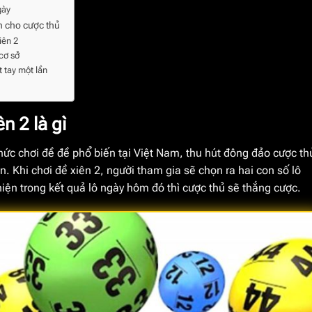
gày
nh cho cược thủ
iên 2
cơ sở
t tay một lần
ên 2 là gì
thức chơi đề đề phổ biến tại Việt Nam, thu hút đông đảo cược th
. Khi chơi đề xiên 2, người tham gia sẽ chọn ra hai con số lô
iện trong kết quả lô ngày hôm đó thì cược thủ sẽ thắng cược.