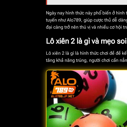
Ngày nay hình thức này phổ biến ở hình 
tuyến như Alo789, giúp cược thủ dễ dàng
đại càng trở nên thú vị và nhiều cơ hội 
Lô xiên 2 là gì và mẹo so
Lô xiên 2 là gì là hình thức chơi đề đề 
tăng khả năng trúng, người chơi cần nắ