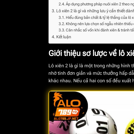
Áp dụng phương pháp nuôi xiên 2 theo n
Lô xiên 2 là gì và những lưu ý cần thiết dà
Hiểu đúng bản chất & tỷ lệ thắng của lô x
Không nên lựa chọn số ngẫu nhiên thiếu 
Cân nhắc số vốn khi đánh xiên & tránh tấ
Kết luận
Giới thiệu sơ lược về lô xi
Lô xiên 2 là gì là một trong những hình 
nhờ tính đơn giản và mức thưởng hấp dẫn
khác nhau. Nếu cả hai con số đều xuất h