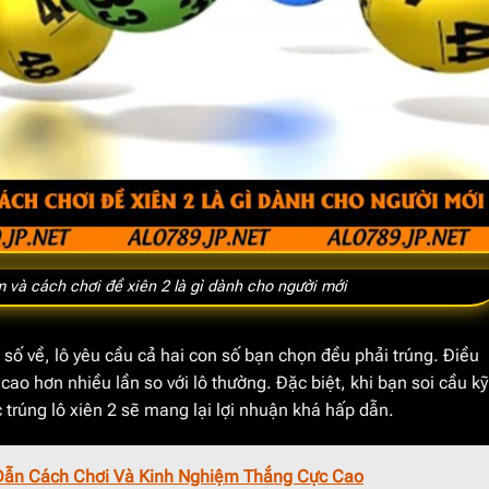
 và cách chơi đề xiên 2 là gì dành cho người mới
số về, lô yêu cầu cả hai con số bạn chọn đều phải trúng. Điều
i cao hơn nhiều lần so với lô thường. Đặc biệt, khi bạn soi cầu kỹ
c trúng lô xiên 2 sẽ mang lại lợi nhuận khá hấp dẫn.
 Dẫn Cách Chơi Và Kinh Nghiệm Thắng Cực Cao