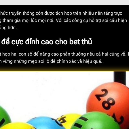
thức truyền thống còn được tích hợp trên nhiều nền tảng trực
 tham gia mọi lúc mọi nơi. Với các công cụ hỗ trợ soi cầu hiện
trúng hơn.
i đề cực đỉnh cao cho bet thủ
kết hợp hai con số để nâng cao phần thưởng nếu cả hai cùng về.
m vững những mẹo soi lô đề chính xác và hiệu quả.