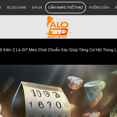
Ủ
BLOG GAME
ĐÁ GÀ
CẨM NANG THỂ THAO
HƯỚNG DẪN
K
ô Xiên 2 Là Gì? Mẹo Chơi Chuẩn Xác Giúp Tăng Cơ Hội Trúng 