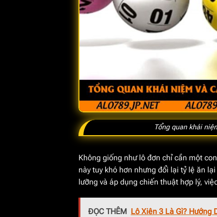
Tổng quan khái niệm
Không giống như lô đơn chỉ cần một con 
này tuy khó hơn nhưng đổi lại tỷ lệ ăn lạ
lưỡng và áp dụng chiến thuật hợp lý, việ
ĐỌC THÊM
Lô Xiên 3 Là Gì? Hướng