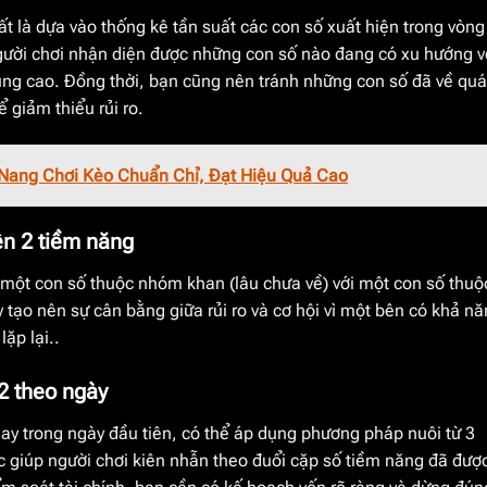
t là dựa vào thống kê tần suất các con số xuất hiện trong vòng
người chơi nhận diện được những con số nào đang có xu hướng v
rúng cao. Đồng thời, bạn cũng nên tránh những con số đã về quá
 giảm thiểu rủi ro.
Nang Chơi Kèo Chuẩn Chỉ, Đạt Hiệu Quả Cao
ên 2 tiềm năng
 một con số thuộc nhóm khan (lâu chưa về) với một con số thuộ
 tạo nên sự cân bằng giữa rủi ro và cơ hội vì một bên có khả n
lặp lại..
2 theo ngày
ay trong ngày đầu tiên, có thể áp dụng phương pháp nuôi từ 3
c giúp người chơi kiên nhẫn theo đuổi cặp số tiềm năng đã đượ