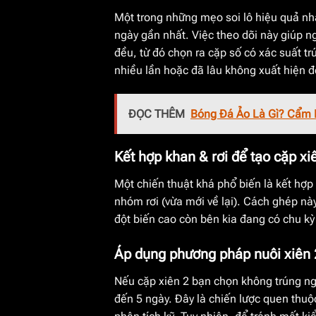
Một trong những mẹo soi lô hiệu quả nhấ
ngày gần nhất. Việc theo dõi này giúp 
đều, từ đó chọn ra cặp số có xác suất t
nhiều lần hoặc đã lâu không xuất hiện để
ĐỌC THÊM
Bóng Đá Ảo Là Gì? Cẩm 
Kết hợp khan & rơi để tạo cặp xi
Một chiến thuật khá phổ biến là kết hợp
nhóm rơi (vừa mới về lại). Cách ghép này
đột biến cao còn bên kia đang có chu kỳ 
Áp dụng phương pháp nuôi xiên 
Nếu cặp xiên 2 bạn chọn không trúng ng
đến 5 ngày. Đây là chiến lược quen thuộ