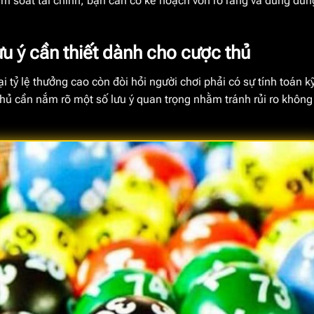
iểm soát tài chính, bạn cần có kế hoạch vốn rõ ràng và dừng đún
lưu ý cần thiết dành cho cược thủ
i tỷ lệ thưởng cao còn đòi hỏi người chơi phải có sự tính toán k
 thủ cần nắm rõ một số lưu ý quan trọng nhằm tránh rủi ro không