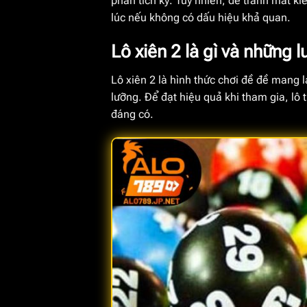
phân tích kỹ. Tuy nhiên, để tránh mất k
lúc nếu không có dấu hiệu khả quan.
Lô xiên 2 là gì và những 
Lô xiên 2 là hình thức chơi đề đề mang lạ
lưỡng. Để đạt hiệu quả khi tham gia, lô
đáng có.