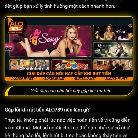
tiết giúp bạn xử lý tình huống một cách nhanh hơn.
Giải đáp các câu hỏi hay gặp khi rút tiền
Gặp lỗi khi rút tiền ALO789 nên làm gì?
Thực tế, không phải lúc nào việc hoàn tiền về ví cũng diễn
ra mượt mà. Một số người chơi có thể gặp phải sự cố như
hệ thống báo lỗi, lệnh rút bị treo hoặc không thấy tiền về