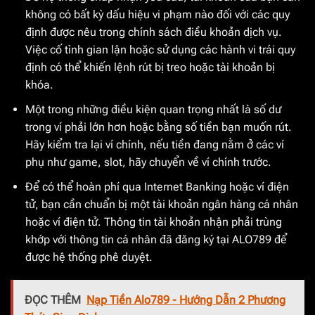
không có bất kỳ dấu hiệu vi phạm nào đối với các quy
định được nêu trong chính sách điều khoản dịch vụ.
Việc cố tình gian lận hoặc sử dụng các hành vi trái quy
định có thể khiến lệnh rút bị treo hoặc tài khoản bị
khóa.
Một trong những điều kiện quan trọng nhất là số dư
trong ví phải lớn hơn hoặc bằng số tiền bạn muốn rút.
Hãy kiểm tra lại ví chính, nếu tiền đang nằm ở các ví
phụ như game, slot, hãy chuyển về ví chính trước.
Để có thể hoàn phí qua Internet Banking hoặc ví điện
tử, bạn cần chuẩn bị một tài khoản ngân hàng cá nhân
hoặc ví điện tử. Thông tin tài khoản nhận phải trùng
khớp với thông tin cá nhân đã đăng ký tại ALO789 để
được hệ thống phê duyệt.
ĐỌC THÊM
Nạp Tiền Alo789 - Hướng Dẫn 2 Phương