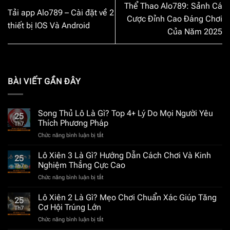
Thể Thao Alo789: Sảnh Cá
Tải app Alo789 – Cài đặt về 2
Cược Đỉnh Cao Đáng Chơi
thiết bị IOS Và Android
Của Năm 2025
BÀI VIẾT GẦN ĐÂY
Song Thủ Lô Là Gì? Top 4+ Lý Do Mọi Người Yêu
25
Thích Phương Pháp
Th7
ở
Chức năng bình luận bị tắt
Song
Thủ
Lô Xiên 3 Là Gì? Hướng Dẫn Cách Chơi Và Kinh
25
Lô
Nghiệm Thắng Cực Cao
Th7
Là
ở
Chức năng bình luận bị tắt
Gì?
Lô
Top
Xiên
Lô Xiên 2 Là Gì? Mẹo Chơi Chuẩn Xác Giúp Tăng
4+
25
3
Lý
Cơ Hội Trúng Lớn
Th7
Là
Do
ở
Chức năng bình luận bị tắt
Gì?
Mọi
Lô
Hướng