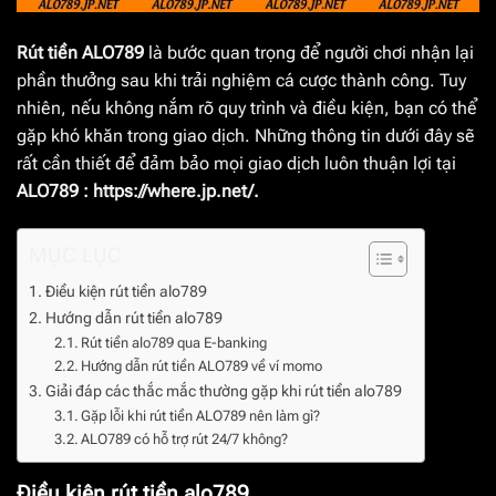
Rút tiền ALO789
là bước quan trọng để người chơi nhận lại
phần thưởng sau khi trải nghiệm cá cược thành công. Tuy
nhiên, nếu không nắm rõ quy trình và điều kiện, bạn có thể
gặp khó khăn trong giao dịch. Những thông tin dưới đây sẽ
rất cần thiết để đảm bảo mọi giao dịch luôn thuận lợi tại
ALO789 : https://
where.jp.net
/.
MỤC LỤC
Điều kiện rút tiền alo789
Hướng dẫn rút tiền alo789
Rút tiền alo789 qua E-banking
Hướng dẫn rút tiền ALO789 về ví momo
Giải đáp các thắc mắc thường gặp khi rút tiền alo789
Gặp lỗi khi rút tiền ALO789 nên làm gì?
ALO789 có hỗ trợ rút 24/7 không?
Điều kiện rút tiền alo789