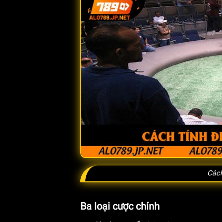
Cách
Ba loại cược chính