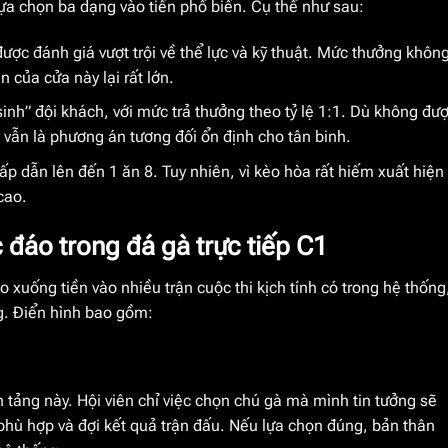
 lựa chọn ba dạng vào tiền phổ biến. Cụ thể như sau:
ợc đánh giá vượt trội về thể lực và kỹ thuật. Mức thưởng khôn
n của cửa này lại rất lớn.
inh” đội khách, với mức trả thưởng theo tỷ lệ 1:1. Dù không đư
vẫn là phương án tương đối ổn định cho tân binh.
ấp dẫn lên đến 1 ăn 8. Tuy nhiên, vì kèo hòa rất hiếm xuất hiện
cao.
 đáo trong đá gà trực tiếp C1
o xuống tiền vào nhiều trận cuộc thi kịch tính có trong hệ thống
g. Điển hình bao gồm:
n tảng này. Hội viên chỉ việc chọn chú gà mà mình tin tưởng sẽ
phù hợp và đợi kết quả trận đấu. Nếu lựa chọn đúng, bản thân