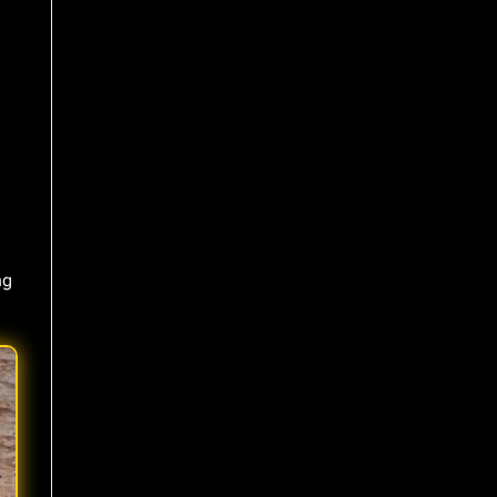
Nghiệm
Tỷ
Vàng
Số
Từ
Trong
Cao
Làng
Thủ
Túc
Lô
Cầu
Đề
Là
Lâu
Gì?
Năm
Nắm
Bắt
Mẹo
Cược
Thông
Thái
ng