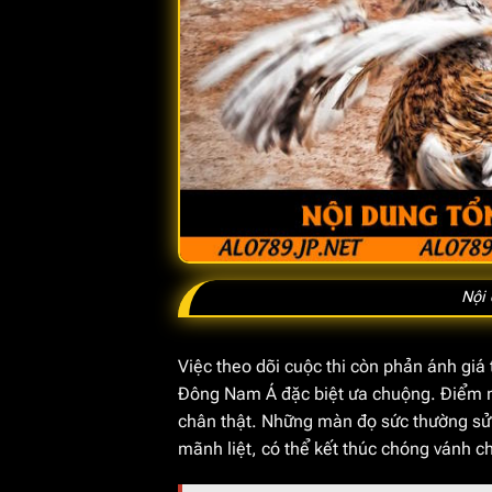
Nội 
Việc theo dõi cuộc thi còn phản ánh gi
Đông Nam Á đặc biệt ưa chuộng. Điểm nổi
chân thật. Những màn đọ sức thường sử
mãnh liệt, có thể kết thúc chóng vánh ch