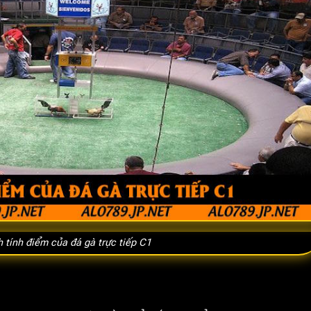
 tính điểm của đá gà trực tiếp C1