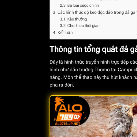
Ba loại cược chính
Các hình thức độ kèo độc đáo trong đá gà t
Kèo thường
Chơi theo thời gian
Kết luận
Thông tin tổng quát đá gà
Đây là hình thức truyền hình trực tiếp cá
hình như đấu trường Thomo tại Campuc
năng. Môn thể thao này thu hút khách h
pha ra đòn.