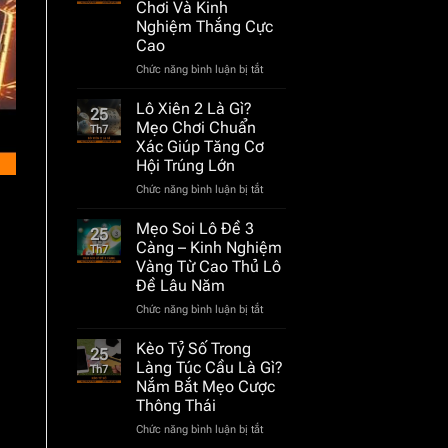
Chơi Và Kinh
Gì?
Nghiệm Thắng Cực
Top
Cao
4+
Lý
ở
Chức năng bình luận bị tắt
Do
Lô
Mọi
Xiên
Lô Xiên 2 Là Gì?
25
Người
3
Mẹo Chơi Chuẩn
Th7
Yêu
Là
Xác Giúp Tăng Cơ
Thích
Gì?
Hội Trúng Lớn
Phương
Hướng
Pháp
Dẫn
ở
Chức năng bình luận bị tắt
Cách
Lô
Chơi
Xiên
Mẹo Soi Lô Đề 3
25
Và
2
Càng – Kinh Nghiệm
Th7
Kinh
Là
Vàng Từ Cao Thủ Lô
Nghiệm
Gì?
Đề Lâu Năm
Thắng
Mẹo
Cực
Chơi
ở
Chức năng bình luận bị tắt
Cao
Chuẩn
Mẹo
Xác
Soi
Kèo Tỷ Số Trong
25
Giúp
Lô
Làng Túc Cầu Là Gì?
Th7
Tăng
Đề
Nắm Bắt Mẹo Cược
Cơ
3
Thông Thái
Hội
Càng
Trúng
–
ở
Chức năng bình luận bị tắt
Lớn
Kinh
Kèo