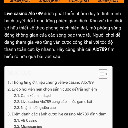
Live casino Alo789
được phát triển nhằm duy trì tính minh
bạch tuyệt đối trong từng phiên giao dịch. Khu vực trò chơi
sở hữu thiết kế theo phong cách hiện đại, mô phỏng sống
động không gian của các sòng bạc thực tế. Người chơi dễ
dàng tham gia vào từng ván cược công khai với tốc độ
thanh toán cực kỳ nhanh. Hãy cùng nhà cái
Alo789
tìm
hiểu rõ hơn qua bài viết sau.
MỤC LỤC
Thông tin giới thiệu chung về live casino Alo789
Lý do hội viên nên chọn sảnh cược để trải nghiệm
Cam kết minh bạch
Live casino Alo789 cung cấp nhiều game bài
Nhận thưởng siêu cao
Điểm danh các sảnh cược live casino Alo789 đình đám
AE Casino
Microgaming