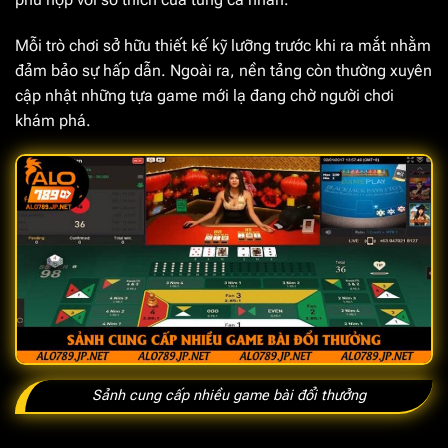
Mỗi trò chơi sở hữu thiết kế kỹ lưỡng trước khi ra mắt nhằm
đảm bảo sự hấp dẫn. Ngoài ra, nền tảng còn thường xuyên
cập nhật những tựa game mới lạ đang chờ người chơi
khám phá.
Sảnh cung cấp nhiều game bài đổi thưởng