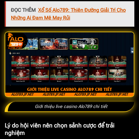
ĐỌC THÊM
Xổ Số Alo789: Thiên Đường Giải Trí Cho
Những Ai Đam Mê May Rủi
Giới thiệu live casino Alo789 chi tiết
Lý do hội viên nên chọn sảnh cược để trải
nghiệm