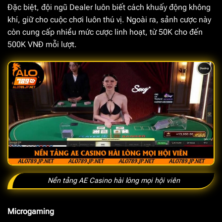
Đặc biệt, đội ngũ Dealer luôn biết cách khuấy động không
khí, giữ cho cuộc chơi luôn thú vị. Ngoài ra, sảnh cược này
còn cung cấp nhiều mức cược linh hoạt, từ 50K cho đến
500K VNĐ mỗi lượt.
Nền tảng AE Casino hài lòng mọi hội viên
Microgaming