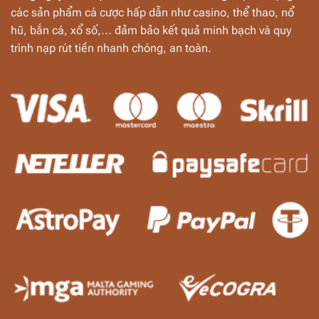
các sản phẩm cá cược hấp dẫn như casino, thể thao, nổ
hũ, bắn cá, xổ số,... đảm bảo kết quả minh bạch và quy
trình nạp rút tiền nhanh chóng, an toàn.