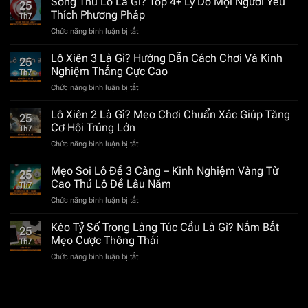
Song Thủ Lô Là Gì? Top 4+ Lý Do Mọi Người Yêu
25
Thích Phương Pháp
Th7
ở
Chức năng bình luận bị tắt
Song
Thủ
Lô Xiên 3 Là Gì? Hướng Dẫn Cách Chơi Và Kinh
25
Lô
Nghiệm Thắng Cực Cao
Th7
Là
ở
Chức năng bình luận bị tắt
Gì?
Lô
Top
Xiên
Lô Xiên 2 Là Gì? Mẹo Chơi Chuẩn Xác Giúp Tăng
4+
25
3
Lý
Cơ Hội Trúng Lớn
Th7
Là
Do
ở
Chức năng bình luận bị tắt
Gì?
Mọi
Lô
Hướng
Người
Xiên
Mẹo Soi Lô Đề 3 Càng – Kinh Nghiệm Vàng Từ
Dẫn
Yêu
25
2
Cách
Cao Thủ Lô Đề Lâu Năm
Thích
Th7
Là
Chơi
Phương
ở
Chức năng bình luận bị tắt
Gì?
Và
Pháp
Mẹo
Mẹo
Kinh
Soi
Kèo Tỷ Số Trong Làng Túc Cầu Là Gì? Nắm Bắt
Chơi
Nghiệm
25
Lô
Chuẩn
Mẹo Cược Thông Thái
Thắng
Th7
Đề
Xác
Cực
ở
Chức năng bình luận bị tắt
3
Giúp
Cao
Kèo
Càng
Tăng
Tỷ
–
Cơ
Số
Kinh
Hội
Trong
Nghiệm
Trúng