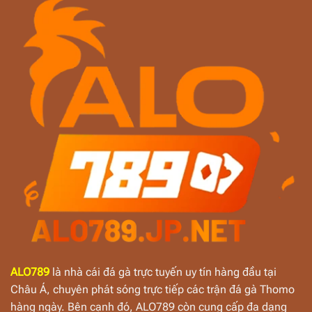
ALO789
là nhà cái đá gà trực tuyến uy tín hàng đầu tại
Châu Á, chuyên phát sóng trực tiếp các trận đá gà Thomo
hàng ngày. Bên cạnh đó, ALO789 còn cung cấp đa dạng